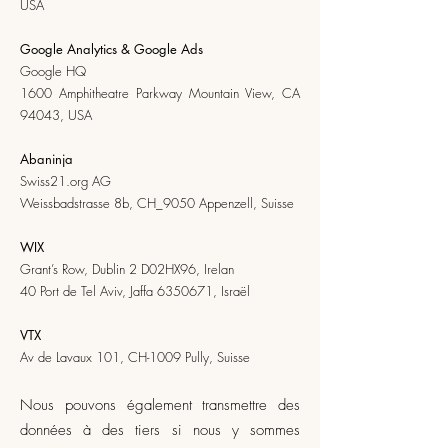
USA
Google Analytics
& Google Ads
Google HQ
1600 Amphitheatre Parkway Mountain View, CA
94043, USA
Abaninja
Swiss21.org
AG
Weissbadstrasse 8b, CH_9050 Appenzell, Suisse
WIX
Grant’s Row, Dublin 2 D02HX96, Irelan
40 Port de Tel Aviv, Jaffa
6350671
, Israël
VTX
Av de Lavaux 101, CH-1009 Pully, Suisse
Nous pouvons également transmettre des
données à des tiers si nous y sommes